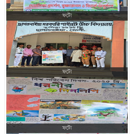
ফটো
ফটো
ফটো