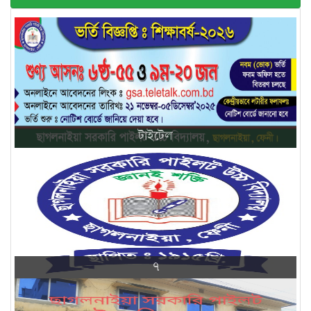
টাইটেল
৭