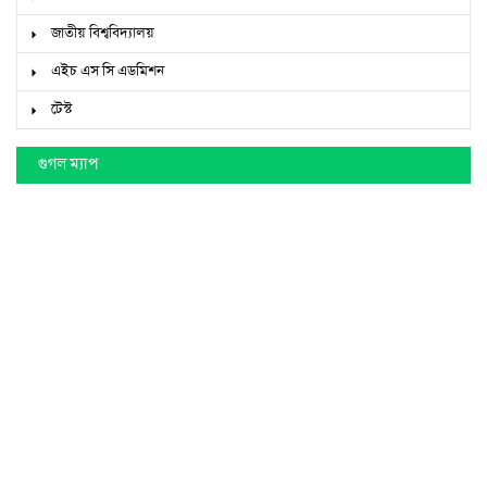
জাতীয় বিশ্ববিদ্যালয়
এইচ এস সি এডমিশন
টেস্ট
গুগল ম্যাপ