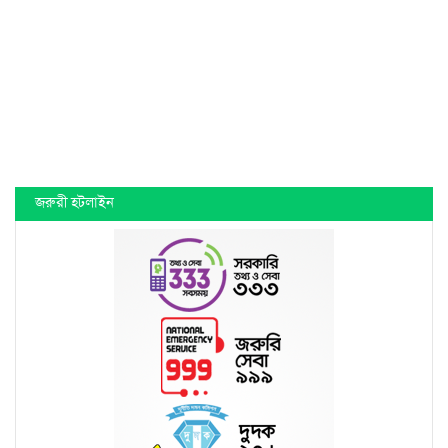
জরুরী হটলাইন