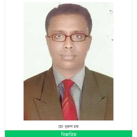
মো: নুরুল হক
বিস্তারিত