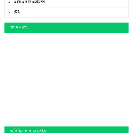
এইচ এস সি এডমিশন
টেস্ট
গুগল ম্যাপ
অফিসিয়াল ফ্যান পেইজ