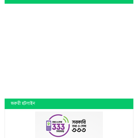
জরুরী হটলাইন