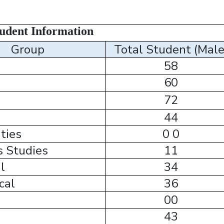
udent Information
Group
Total Student (Male
58
60
72
44
ties
0 0
s Studies
11
l
34
cal
36
00
43