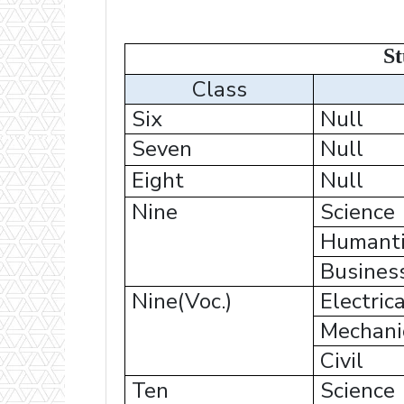
St
Class
Six
Null
Seven
Null
Eight
Null
Nine
Science
Humanti
Busines
Nine(Voc.)
Electrica
Mechani
Civil
Ten
Science